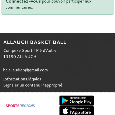
Connectez-vous
pour pouvoir participer aux
commentaires.
ALLAUCH BASKET BALL
Compexe Sportif Pié d'Autry
13190
ALLAUCH
bc.allaudien@gmail.com
Informations légales
Signaler un contenu inapproprié
SPORTS
REGIONS