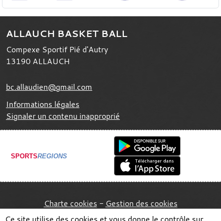
ALLAUCH BASKET BALL
Compexe Sportif Pié d'Autry
13190
ALLAUCH
bc.allaudien@gmail.com
Informations légales
Signaler un contenu inapproprié
SPORTS
REGIONS
Charte cookies
Gestion des cookies
Ce site utilise des cookies et vous donne le contrôle sur